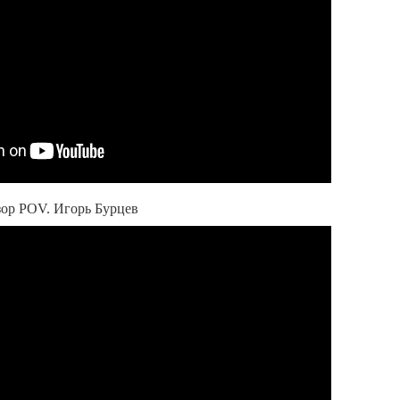
бзор POV. Игорь Бурцев