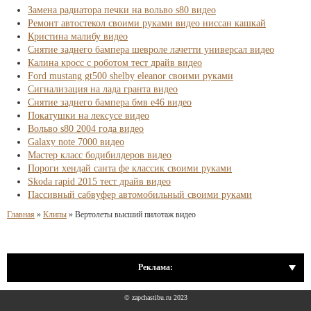
Замена радиатора печки на вольво s80 видео
Ремонт автостекол своими руками видео ниссан кашкай
Кристина малибу видео
Снятие заднего бампера шевроле лачетти универсал видео
Калина кросс с роботом тест драйв видео
Ford mustang gt500 shelby eleanor своими руками
Сигнализация на лада гранта видео
Снятие заднего бампера бмв е46 видео
Покатушки на лексусе видео
Вольво s80 2004 года видео
Galaxy note 7000 видео
Мастер класс бодибилдеров видео
Пороги хендай санта фе классик своими руками
Skoda rapid 2015 тест драйв видео
Пассивный сабвуфер автомобильный своими руками
Главная
»
Клипы
»
Вертолеты высший пилотаж видео
Реклама:
© zapchastibu.ru 2023