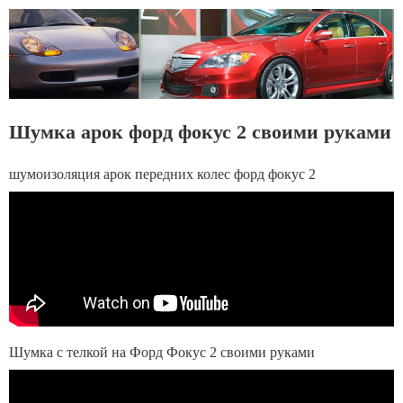
Шумка арок форд фокус 2 своими руками
шумоизоляция арок передних колес форд фокус 2
Шумка с телкой на Форд Фокус 2 своими руками