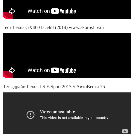
тест Lexus GX460 facelift (2014) www.skorost-tv.ru
Тест-драйв Lexus LS F-Sport 2013 // АвтоВести 75