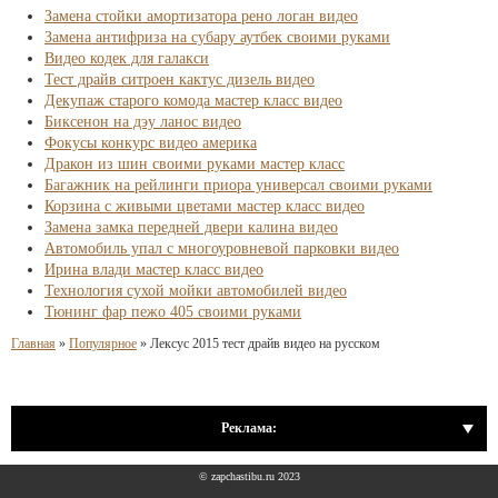
Замена стойки амортизатора рено логан видео
Замена антифриза на субару аутбек своими руками
Видео кодек для галакси
Тест драйв ситроен кактус дизель видео
Декупаж старого комода мастер класс видео
Биксенон на дэу ланос видео
Фокусы конкурс видео америка
Дракон из шин своими руками мастер класс
Багажник на рейлинги приора универсал своими руками
Корзина с живыми цветами мастер класс видео
Замена замка передней двери калина видео
Автомобиль упал с многоуровневой парковки видео
Ирина влади мастер класс видео
Технология сухой мойки автомобилей видео
Тюнинг фар пежо 405 своими руками
Главная
»
Популярное
»
Лексус 2015 тест драйв видео на русском
Реклама:
© zapchastibu.ru 2023