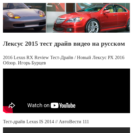
Лексус 2015 тест драйв видео на русском
2016 Lexus RX Review Тест-Драйв / Новый Лексус РХ 2016
Обзор. Игорь Бурцев
Тест-драйв Lexus IS 2014 // АвтоВести 111